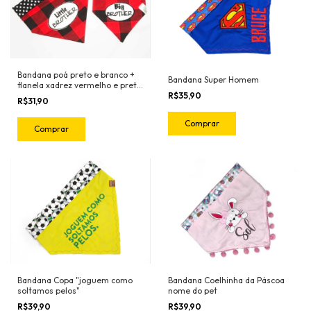
Bandana poá preto e branco +
Bandana Super Homem
flanela xadrez vermelho e preto
R$35,90
com bordado "Brother" ou
R$31,90
"Sister"
Comprar
Comprar
Bandana Coelhinha da Páscoa
Bandana Copa "joguem como
nome do pet
soltamos pelos"
R$39,90
R$39,90