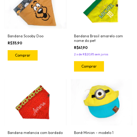
Bandana Scooby Doo
Bandana Brasil amarelo com
nome do pet
R$35,90
R$41,90
2
x
de
R$20,95
sem juros
Comprar
Comprar
Bandana melancia com bordado
Boné Minion - modelo 1