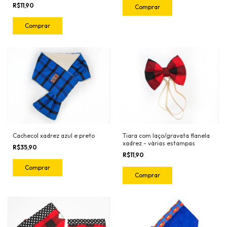
R$11,90
Comprar
Comprar
Cachecol xadrez azul e preto
Tiara com laço/gravata flanela
xadrez - várias estampas
R$35,90
R$11,90
Comprar
Comprar