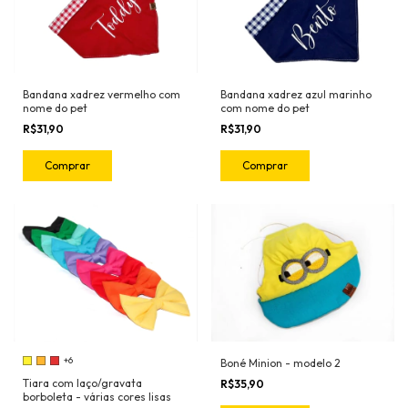
Bandana xadrez vermelho com
Bandana xadrez azul marinho
nome do pet
com nome do pet
R$31,90
R$31,90
Comprar
Comprar
+6
Boné Minion - modelo 2
Tiara com laço/gravata
R$35,90
borboleta - várias cores lisas