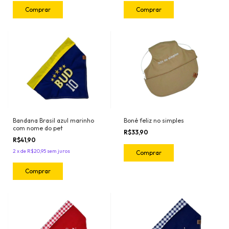
Comprar
Comprar
Bandana Brasil azul marinho
Boné feliz no simples
com nome do pet
R$33,90
R$41,90
2
x
de
R$20,95
sem juros
Comprar
Comprar