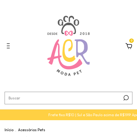
0
Frete fixo R$10 | Sul e São Paulo acima de R$199! Aproveite 
Início
.
Acessórios Pets