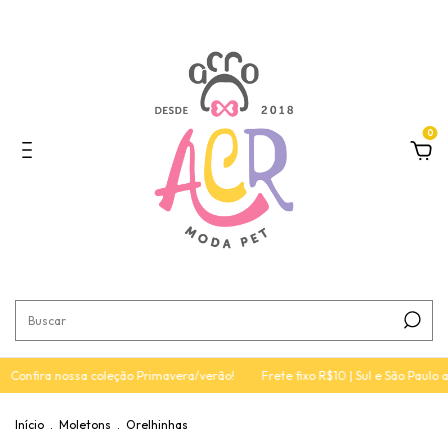
0
Confira nossa coleção Primavera/verão!
Frete fixo R$10 | Sul e São Paulo a
Início
.
Moletons
.
Orelhinhas