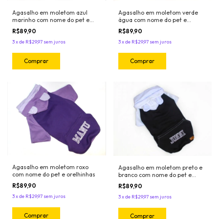
Agasalho em moletom verde
Agasalho em moletom azul
água com nome do pet e
marinho com nome do pet e
orelhinhas
orelhinhas
R$89,90
R$89,90
3
x
de
R$29,97
sem juros
3
x
de
R$29,97
sem juros
Comprar
Comprar
Agasalho em moletom roxo
Agasalho em moletom preto e
com nome do pet e orelhinhas
branco com nome do pet e
orelhinhas
R$89,90
R$89,90
3
x
de
R$29,97
sem juros
3
x
de
R$29,97
sem juros
Comprar
Comprar