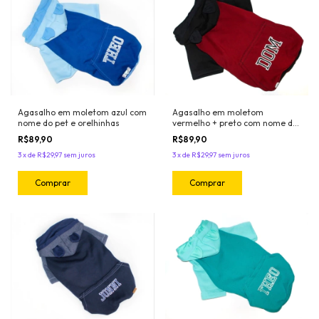
Agasalho em moletom azul com
Agasalho em moletom
nome do pet e orelhinhas
vermelho + preto com nome do
pet e orelhinhas
R$89,90
R$89,90
3
x
de
R$29,97
sem juros
3
x
de
R$29,97
sem juros
Comprar
Comprar