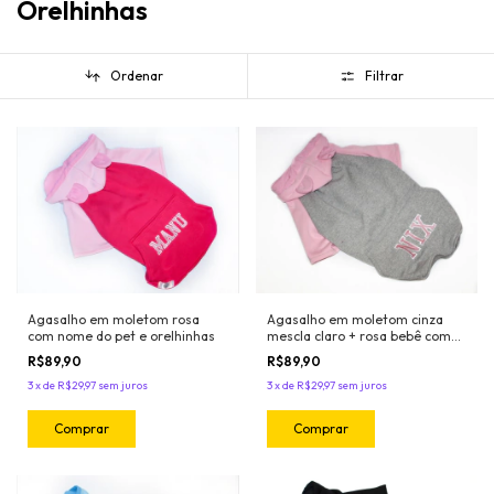
Orelhinhas
Ordenar
Filtrar
Agasalho em moletom rosa
Agasalho em moletom cinza
com nome do pet e orelhinhas
mescla claro + rosa bebê com
nome do pet e orelhinhas
R$89,90
R$89,90
3
x
de
R$29,97
sem juros
3
x
de
R$29,97
sem juros
Comprar
Comprar