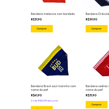
Bandana Drácula
Bandana melancia com bordado
R$39,90
R$31,90
Comprar
Comprar
Bandana Brasil azul marinho com
Bandana xadrez
nome do pet
nome do pet
R$41,90
R$31,90
2
x
de
R$20,95
sem juros
Comprar