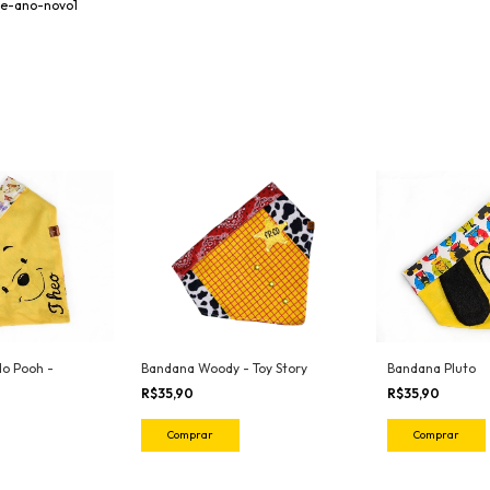
-e-ano-novo1
o Pooh -
Bandana Woody - Toy Story
Bandana Pluto
R$35,90
R$35,90
Comprar
Comprar