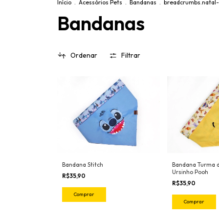
Início
.
Acessórios Pets
.
Bandanas
.
breadcrumbs.natal
Bandanas
Ordenar
Filtrar
Bandana Stitch
Bandana Turma d
Ursinho Pooh
R$35,90
R$35,90
Comprar
Comprar