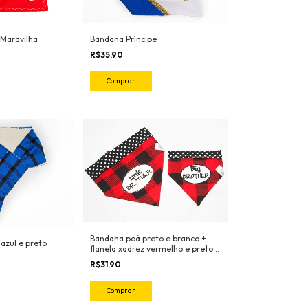
Bandana Príncipe
Maravilha
R$35,90
Comprar
Bandana poá preto e branco +
azul e preto
flanela xadrez vermelho e preto
com bordado "Brother" ou
R$31,90
"Sister"
Comprar