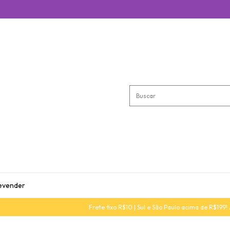
evender
Frete fixo R$10 | Sul e São Paulo acima de R$199! Aprove