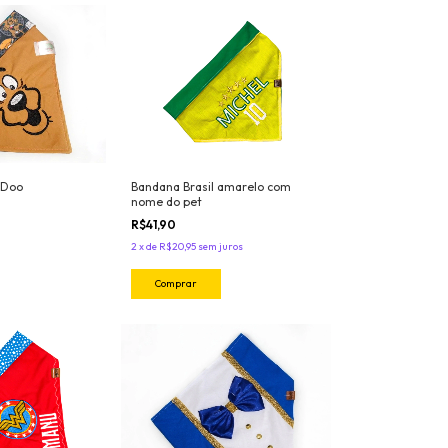
 Doo
Bandana Brasil amarelo com
nome do pet
R$41,90
2
x
de
R$20,95
sem juros
Comprar