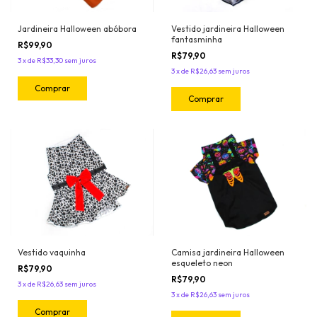
Vestido jardineira Halloween
Jardineira Halloween abóbora
fantasminha
R$99,90
R$79,90
3
x
de
R$33,30
sem juros
3
x
de
R$26,63
sem juros
Comprar
Comprar
Vestido vaquinha
Camisa jardineira Halloween
esqueleto neon
R$79,90
R$79,90
3
x
de
R$26,63
sem juros
3
x
de
R$26,63
sem juros
Comprar