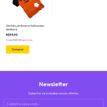
Vestido jardineira Halloween
abóbora
R$99,90
3
x
de
R$33,30
sem juros
Comprar
Newsletter
Cadastre-se e receba nossas ofertas.