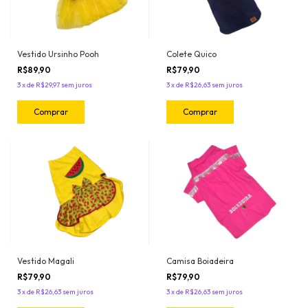
Vestido Ursinho Pooh
Colete Quico
R$89,90
R$79,90
3
x
de
R$29,97
sem juros
3
x
de
R$26,63
sem juros
Comprar
Comprar
Vestido Magali
Camisa Boiadeira
R$79,90
R$79,90
3
x
de
R$26,63
sem juros
3
x
de
R$26,63
sem juros