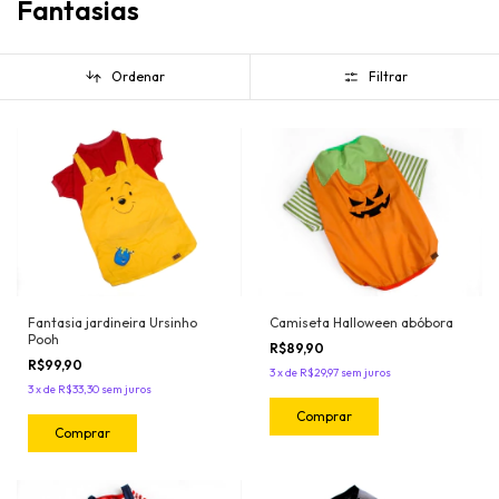
Fantasias
Ordenar
Filtrar
Fantasia jardineira Ursinho
Camiseta Halloween abóbora
Pooh
R$89,90
R$99,90
3
x
de
R$29,97
sem juros
3
x
de
R$33,30
sem juros
Comprar
Comprar