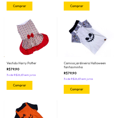
Comprar
Comprar
Vestido Harry Potter
Camisa jardineira Halloween
fantasminha
R$79,90
R$79,90
3
x
de
R$26,63
sem juros
3
x
de
R$26,63
sem juros
Comprar
Comprar