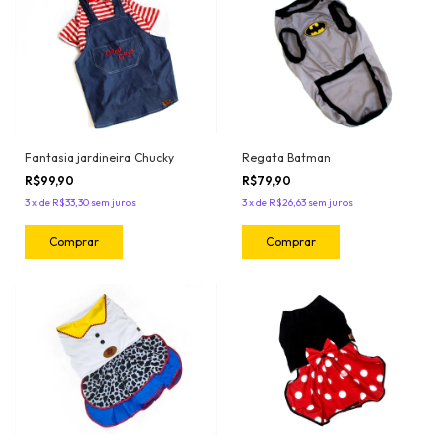
Regata Batman
Fantasia jardineira Chucky
R$79,90
R$99,90
3
x
de
R$26,63
sem juros
3
x
de
R$33,30
sem juros
Comprar
Comprar