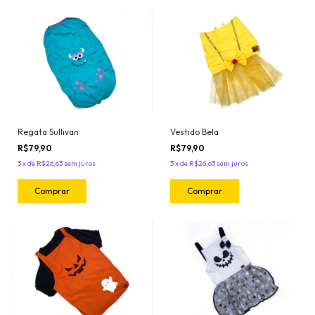
Regata Sullivan
Vestido Bela
R$79,90
R$79,90
3
x
de
R$26,63
sem juros
3
x
de
R$26,63
sem juros
Comprar
Comprar