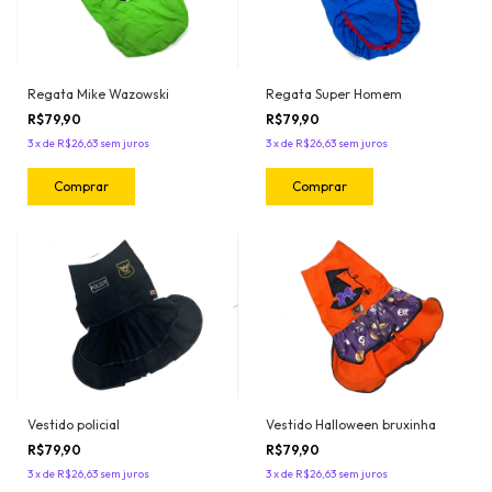
Regata Mike Wazowski
Regata Super Homem
R$79,90
R$79,90
3
x
de
R$26,63
sem juros
3
x
de
R$26,63
sem juros
Comprar
Comprar
Vestido policial
Vestido Halloween bruxinha
R$79,90
R$79,90
3
x
de
R$26,63
sem juros
3
x
de
R$26,63
sem juros