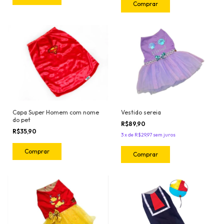
Comprar
Capa Super Homem com nome
Vestido sereia
do pet
R$89,90
R$35,90
3
x
de
R$29,97
sem juros
Comprar
Comprar