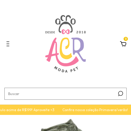
0
ulo acima de R$199! Aproveite <3
Confira nossa coleção Primavera/verão!