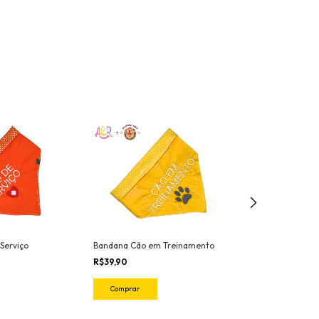
Serviço
Bandana Cão em Treinamento
Bandana Lambeij
R$39,90
R$39,90
Comprar
Comprar