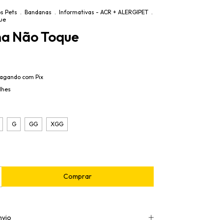
s Pets
.
Bandanas
.
Informativas - ACR + ALERGIPET
.
ue
a Não Toque
agando com Pix
lhes
G
GG
XGG
nvio