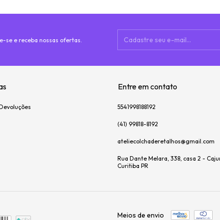
e-se e receba nossas ofertas.
cas
Entre em contato
 Devoluções
5541998188192
(41) 99818-8192
ateliecolchaderetalhos@gmail.com
Rua Dante Melara, 338, casa 2 - Caju
Curitiba PR
Meios de envio