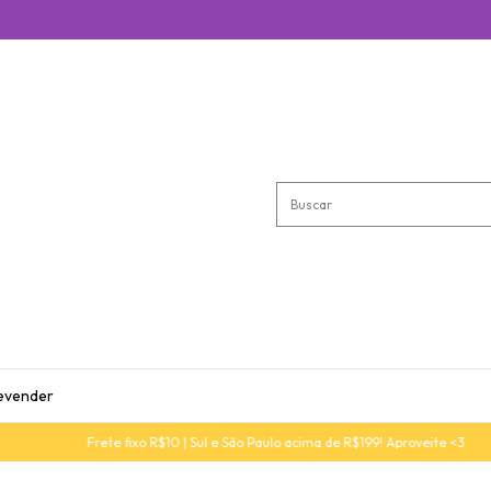
evender
Frete fixo R$10 | Sul e São Paulo acima de R$199! Aproveite <3
Con