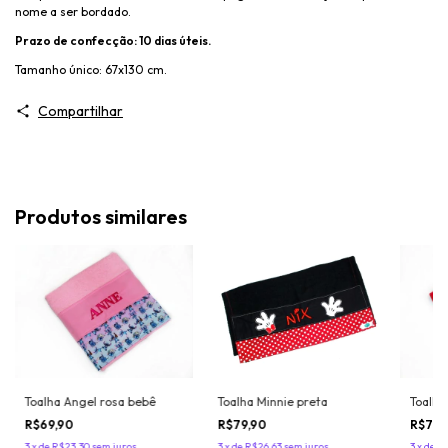
nome a ser bordado.
Prazo de confecção: 10 dias úteis.
Tamanho único: 67x130 cm.
Compartilhar
Produtos similares
Toalha Minnie preta
Toalha
Toalha Angel rosa bebê
R$79,90
R$79,
R$69,90
3
x
de
R$26,63
sem juros
3
x
de
R$
3
x
de
R$23,30
sem juros