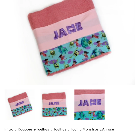
Início
.
Roupões e toalhas
.
Toalhas
.
Toalha Monstros S.A. rosê